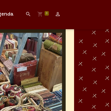
0
genda