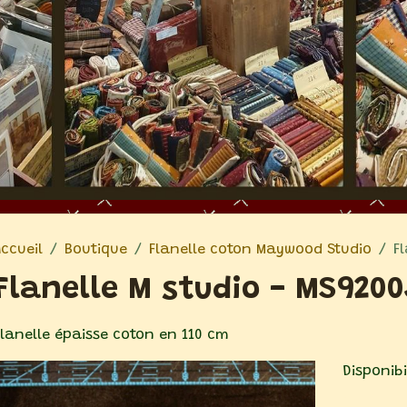
Accueil
Boutique
Flanelle coton Maywood Studio
F
Flanelle M studio - MS9200
Flanelle épaisse coton en 110 cm
Disponibil