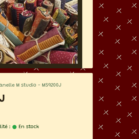
lanelle M studio - MS9200J
J
ité :
En stock